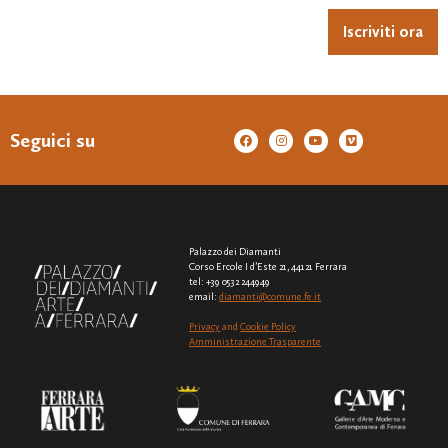
Iscriviti ora
Seguici su
Palazzo dei Diamanti
Corso Ercole I d’Este 21, 44121 Ferrara
tel: +39 0532 244949
email:
diamanti@comune.fe.it
Privacy
and
Cookie Policy
Amministrazione Trasparente